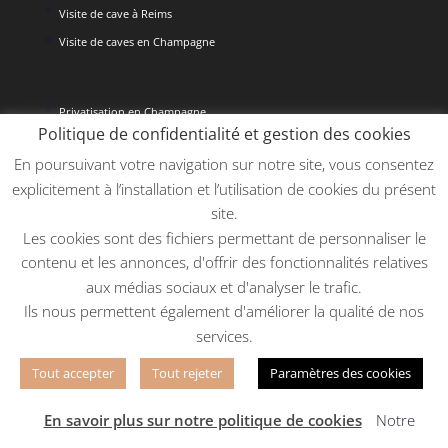
Visite de cave à Reims
Visite de caves en Champagne
Privatisation en Champagne
Politique de confidentialité et gestion des cookies
Séminaire Reims
En poursuivant votre navigation sur notre site, vous consentez
Enterrement de vie de jeune fille à Reims
explicitement à l’installation et l’utilisation de cookies du présent
Réception mariage
site.
Team Building Épernay
Les cookies sont des fichiers permettant de personnaliser le
contenu et les annonces, d'offrir des fonctionnalités relatives
aux médias sociaux et d'analyser le trafic.
Ils nous permettent également d'améliorer la qualité de nos
services.
Copyright 2019 - @propulsé par
Spationaute.io
Tout accepter
Tout rejeter
Paramètres des cookies
Agence digitale Bordeaux
/
Start-up Bordeaux
/
Agence web
Bordeaux
En savoir plus sur notre politique de cookies
Notre
Mentions légales
-
Politique de confidentialité
-
CGV
-
Politique